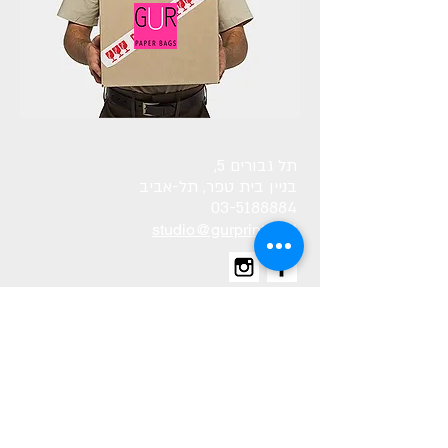
תל גבורים 5,
בניין בית טפר, תל-אביב
03-5188884
studio@gurprint.co.il
השאירו פרטים ואנחנו נתקשר אליכם!