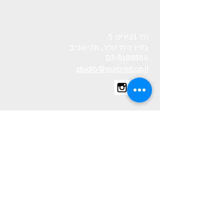
תל גבורים 5,
בניין בית טפר, תל-אביב
03-5188884
studio@gurprint.co.il
השאירו פרטים ואנחנו נתקשר אליכם!